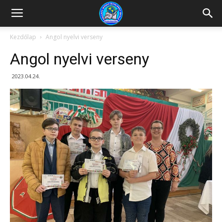
Kazincbarcikai
Kezdőlap
Angol nyelvi verseny
Angol nyelvi verseny
Pollack
2023.04.24.
Mihály
Általános
Iskola