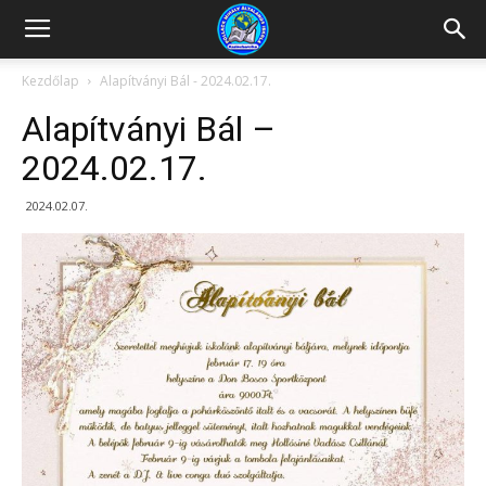
Kazincbarcikai
Kezdőlap
Alapítványi Bál - 2024.02.17.
Alapítványi Bál –
Pollack
2024.02.17.
2024.02.07.
Mihály
Általános
Iskola