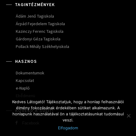
TAGINTÉZMÉNYEK
Ádám Jenő Tagiskola
Árpád Fejedelem Tagiskola
Kazinczy Ferenc Tagiskola
Gárdonyi Géza Tagiskola
Pollack Mihály Székhelyiskola
HASZNOS
Dokumentumok
Kapcsolat
e-Napló
Ebédmenü
Kedves Látogató! Tájékoztatjuk, hogy a honlap felhasználói
élmény fokozásának érdekében sütiket alkalmazunk. A
KÖVESD A SULIT!
honlapunk használatával ön a tájékoztatásunkat tudomásul
veszi.
Facebook
Elfogadom