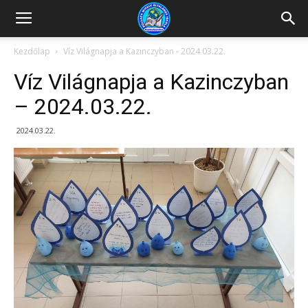
Kazincbarcikai
Kezdőlap
Víz Világnapja a Kazinczyban - 2024.03.22.
Víz Világnapja a Kazinczyban
Pollack
– 2024.03.22.
2024.03.22.
Mihály
Általános
Iskola