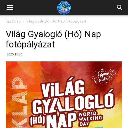
Kazincbarcikai
Kezdőlap
Világ Gyalogló (Hó) Nap fotópályázat
Világ Gyalogló (Hó) Nap
Pollack
fotópályázat
2025.11.20.
Mihály
Általános
Iskola