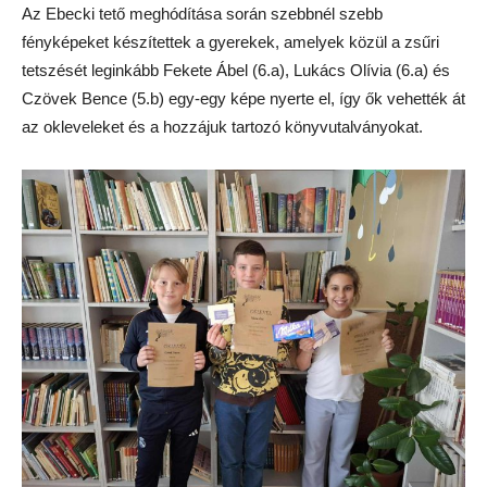
Az Ebecki tető meghódítása során szebbnél szebb
fényképeket készítettek a gyerekek, amelyek közül a zsűri
tetszését leginkább Fekete Ábel (6.a), Lukács Olívia (6.a) és
Czövek Bence (5.b) egy-egy képe nyerte el, így ők vehették át
az okleveleket és a hozzájuk tartozó könyvutalványokat.