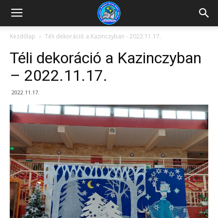
Kazincbarcikai
Kezdőlap
Téli dekoráció a Kazinczyban - 2022.11.17.
Téli dekoráció a Kazinczyban
Pollack
– 2022.11.17.
2022.11.17.
Mihály
Általános
Iskola