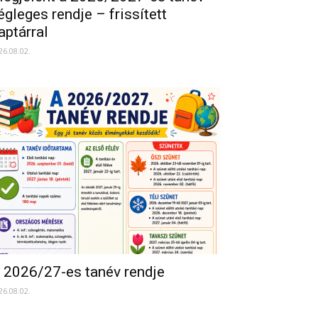
égleges rendje – frissített
aptárral
26.08.02.
 2026/27-es tanév rendje
26.08.02.