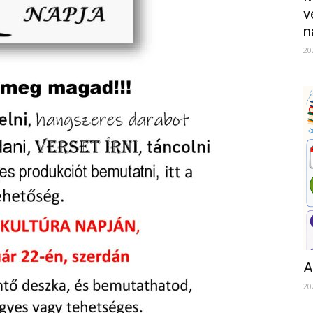
v
n
20
A
20