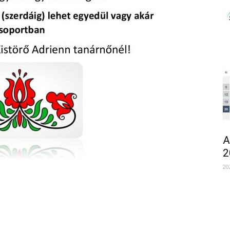
A
2
20