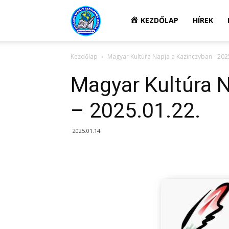
Kazincbarcikai
KEZDŐLAP
HÍREK
Kezdőlap
Magyar Kultúra Napja a Kazinczyban - 202
Pollack
Magyar Kultúra 
Mihály
– 2025.01.22.
2025.01.14.
Általános
Iskola