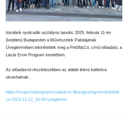
Iskolánk nyolcadik osztályos tanulói, 2025. február 11-én
(kedden) Budapesten a Művészetek Palotájának
Üvegtermében tekinthették meg a Petőfi&Co. című előadást, a
Lázár Ervin Program keretében.
Az előadásról részletesebben az alábbi linkre kattintva
olvashatnak:
h
ttps://mupa.hu/program/csaladi-es-ifjusagi-programok/petofi-
co-2023-12-12_10-00-uvegterem