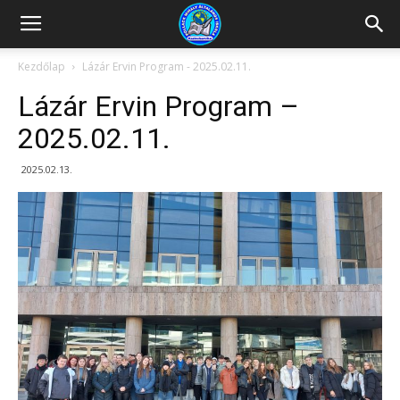
Kazincbarcikai
Kezdőlap
Lázár Ervin Program - 2025.02.11.
Lázár Ervin Program –
Pollack
2025.02.11.
2025.02.13.
Mihály
Általános
Iskola