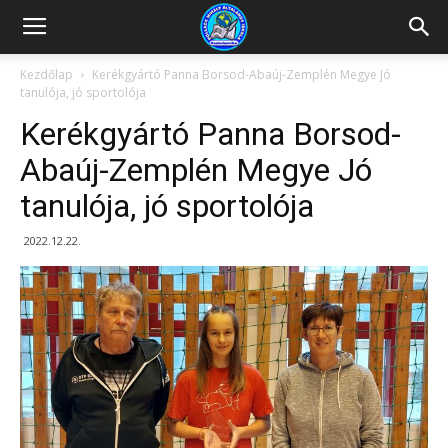
Kazincbarcikai
Kezdőlap
Kerékgyártó Panna Borsod-Abaúj-Zemplén Megye Jó
tanulója, jó sportolója
Pollack
Kerékgyártó Panna Borsod-
Abaúj-Zemplén Megye Jó
tanulója, jó sportolója
Mihály
2022.12.22.
Általános
Iskola