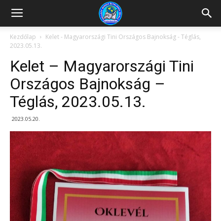
Kazincbarcikai
Kezdőlap
Kelet - Magyarországi Tini Országos Bajnokság - Téglás,
2023.05.13.
Pollack
Kelet – Magyarországi Tini
Országos Bajnokság –
Téglás, 2023.05.13.
Mihály
2023.05.20.
Általános
Iskola