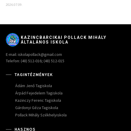
2026.07.09.
KAZINCBARCIKAI POLLACK MIHÁLY
ÁLTALÁNOS ISKOLA
E-mail: iskolapollack@gmail.com
Telefon: (48) 512-016; (48) 512-015
TAGINTÉZMÉNYEK
Ádám Jenő Tagiskola
Árpád Fejedelem Tagiskola
Kazinczy Ferenc Tagiskola
Gárdonyi Géza Tagiskola
Pollack Mihály Székhelyiskola
HASZNOS