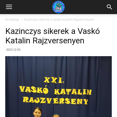
Kazincbarcikai
Kezdőlap
Kazinczys sikerek a Vaskó Katalin Rajzversenyen
Kazinczys sikerek a Vaskó
Pollack
Katalin Rajzversenyen
2025.12.03.
Mihály
Általános
Iskola