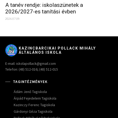
A tanév rendje: iskolaszünetek a
2026/2027-es tanítási évben
2026.07.09.
KAZINCBARCIKAI POLLACK MIHÁLY
ÁLTALÁNOS ISKOLA
E-mail: iskolapollack@gmail.com
Telefon: (48) 512-016; (48) 512-015
TAGINTÉZMÉNYEK
Ádám Jenő Tagiskola
Árpád Fejedelem Tagiskola
Kazinczy Ferenc Tagiskola
Gárdonyi Géza Tagiskola
Pollack Mihály Székhelyiskola