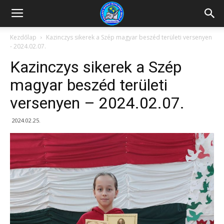
Kazincbarcikai
Kezdőlap
Kazinczys sikerek a Szép magyar beszéd területi versenyen
- 2024.02.07.
Pollack
Kazinczys sikerek a Szép
magyar beszéd területi
versenyen – 2024.02.07.
Mihály
2024.02.25.
Általános
Iskola