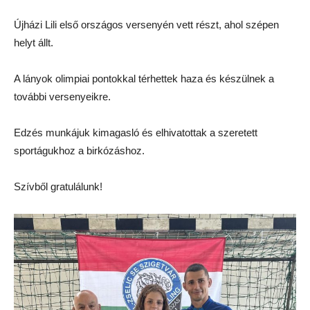
Újházi Lili első országos versenyén vett részt, ahol szépen
helyt állt.
A lányok olimpiai pontokkal térhettek haza és készülnek a
további versenyeikre.
Edzés munkájuk kimagasló és elhivatottak a szeretett
sportágukhoz a birkózáshoz.
Szívből gratulálunk!