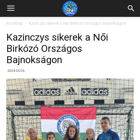
Kazincbarcikai
Kezdőlap
Kazinczys sikerek a Női Birkózó Országos Bajnokságon
Kazinczys sikerek a Női
Pollack
Birkózó Országos
Bajnokságon
Mihály
2024.06.06.
Általános
Iskola