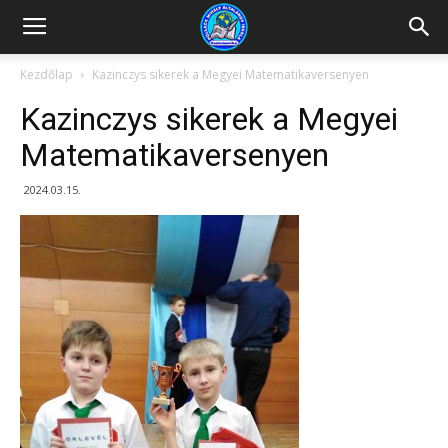
Kazincbarcikai
Kezdőlap
Kazinczys sikerek a Megyei Matematikaversenyen
Kazinczys sikerek a Megyei
Pollack
Matematikaversenyen
2024.03.15.
Mihály
Általános
Iskola