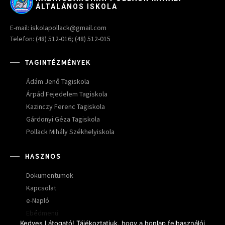
ÁLTALÁNOS ISKOLA
E-mail: iskolapollack@gmail.com
Telefon: (48) 512-016; (48) 512-015
TAGINTÉZMÉNYEK
Ádám Jenő Tagiskola
Árpád Fejedelem Tagiskola
Kazinczy Ferenc Tagiskola
Gárdonyi Géza Tagiskola
Pollack Mihály Székhelyiskola
HASZNOS
Dokumentumok
Kapcsolat
e-Napló
Ebédmenü
Kedves Látogató! Tájékoztatjuk, hogy a honlap felhasználói