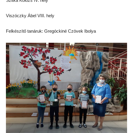
Szitka Kolozs IV. hely
Viszóczky Ábel VIII. hely
Felkészítő tanáruk: Gregóckiné Czövek Ibolya