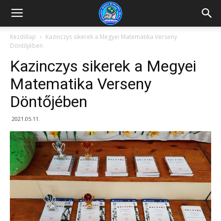
Kazincbarcikai
Kezdőlap
Kazinczys sikerek a Megyei Matematika Verseny
Döntőjében
Pollack
Kazinczys sikerek a Megyei
Matematika Verseny
Döntőjében
Mihály
2021.05.11.
Általános
Iskola