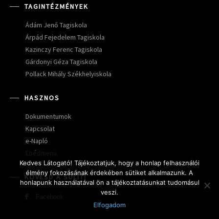
TAGINTÉZMÉNYEK
Ádám Jenő Tagiskola
Árpád Fejedelem Tagiskola
Kazinczy Ferenc Tagiskola
Gárdonyi Géza Tagiskola
Pollack Mihály Székhelyiskola
HASZNOS
Dokumentumok
Kapcsolat
e-Napló
Ebédmenü
Kedves Látogató! Tájékoztatjuk, hogy a honlap felhasználói
élmény fokozásának érdekében sütiket alkalmazunk. A
KÖVESD A SULIT!
honlapunk használatával ön a tájékoztatásunkat tudomásul
veszi.
Facebook
Elfogadom