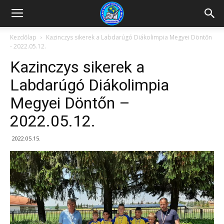
Kazincbarcikai
Kezdőlap
Kazinczys sikerek a Labdarúgó Diákolimpia Megyei Döntőn
- 2022.05.12.
Pollack
Kazinczys sikerek a
Labdarúgó Diákolimpia
Megyei Döntőn –
Mihály
2022.05.12.
Általános
2022.05.15.
Iskola