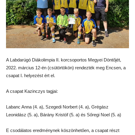
A Labdarúgó Diákolimpia II. korcsoportos Megyei Döntőjét,
2022. március 12-én (csütörtökön) rendezték meg Encsen, a
csapat I. helyezést ért el.
A csapat Kazinczys tagjai:
Labanc Anna (4. a), Szegedi Norbert (4. a), Grégász
Leonidász (5. a), Bárány Kristóf (5. a) és Sőregi Noel (5. a)
E csodálatos eredménynek köszönhetően, a csapat részt