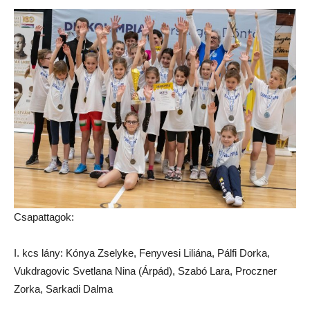
Csapattagok:
I. kcs lány: Kónya Zselyke, Fenyvesi Liliána, Pálfi Dorka,
Vukdragovic Svetlana Nina (Árpád), Szabó Lara, Proczner
Zorka, Sarkadi Dalma