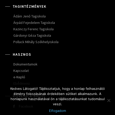
TAGINTÉZMÉNYEK
Ádám Jenő Tagiskola
Árpád Fejedelem Tagiskola
Kazinczy Ferenc Tagiskola
Gárdonyi Géza Tagiskola
Pollack Mihály Székhelyiskola
HASZNOS
Dokumentumok
Kapcsolat
e-Napló
Ebédmenü
Kedves Látogató! Tájékoztatjuk, hogy a honlap felhasználói
élmény fokozásának érdekében sütiket alkalmazunk. A
KÖVESD A SULIT!
honlapunk használatával ön a tájékoztatásunkat tudomásul
veszi.
Facebook
Elfogadom