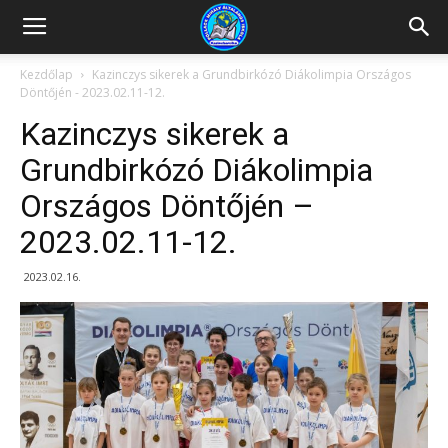
Kazincbarcikai
Kezdőlap
Kazinczys sikerek a Grundbirkózó Diákolimpia Országos
Döntőjén - 2023.02.11-12.
Pollack
Kazinczys sikerek a
Grundbirkózó Diákolimpia
Országos Döntőjén –
Mihály
2023.02.11-12.
Általános
2023.02.16.
Iskola