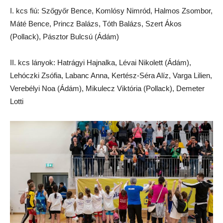
I. kcs fiú: Szőgyőr Bence, Komlósy Nimród, Halmos Zsombor,
Máté Bence, Princz Balázs, Tóth Balázs, Szert Ákos
(Pollack), Pásztor Bulcsú (Ádám)
II. kcs lányok: Hatrágyi Hajnalka, Lévai Nikolett (Ádám),
Lehóczki Zsófia, Labanc Anna, Kertész-Séra Alíz, Varga Lilien,
Verebélyi Noa (Ádám), Mikulecz Viktória (Pollack), Demeter
Lotti