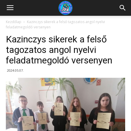
Kazincbarcikai
Kezdőlap
Kazinczys sikerek a felső tagozatos angol nyelvi
feladatmegoldó versenyen
Pollack
Kazinczys sikerek a felső
tagozatos angol nyelvi
feladatmegoldó versenyen
Mihály
2024.05.07.
Általános
Iskola