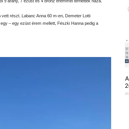
ről 9 arany, 7 ezüst és 4 bronz éremmel térhettek haza.
 vett részt. Labanc Anna 60 m-en, Demeter Lotti
t egy – egy ezüst érem mellett, Fészki Hanna pedig a
A
2
20