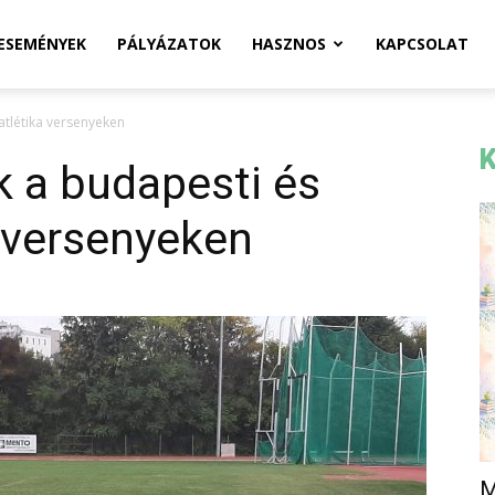
ESEMÉNYEK
PÁLYÁZATOK
HASZNOS
KAPCSOLAT
atlétika versenyeken
K
k a budapesti és
a versenyeken
M