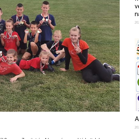
v
n
20
A
20