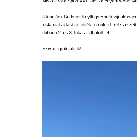
Miskolcról a Sport XXI. atlétika egyéni verseny
3 tanulónk Budapesti nyílt gyermekbajnokságon
kislabdahajításban vidék bajnoki címet szerzet
dobogó 2. és 3. fokára állhatott fel.
Szívből gratulálunk!