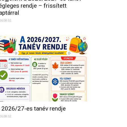
égleges rendje – frissített
aptárral
26.08.02.
 2026/27-es tanév rendje
26.08.02.