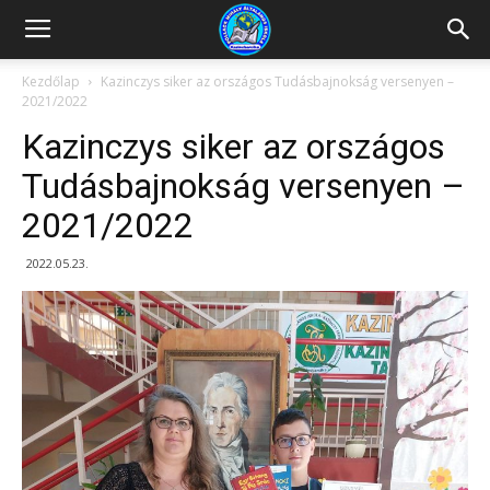
Kazincbarcikai
Kezdőlap
Kazinczys siker az országos Tudásbajnokság versenyen –
2021/2022
Pollack
Kazinczys siker az országos
Tudásbajnokság versenyen –
2021/2022
Mihály
2022.05.23.
Általános
Iskola