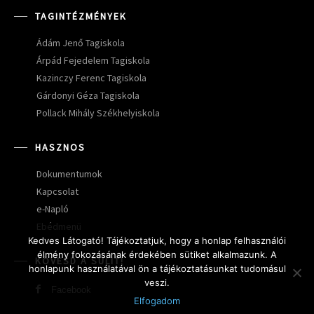
TAGINTÉZMÉNYEK
Ádám Jenő Tagiskola
Árpád Fejedelem Tagiskola
Kazinczy Ferenc Tagiskola
Gárdonyi Géza Tagiskola
Pollack Mihály Székhelyiskola
HASZNOS
Dokumentumok
Kapcsolat
e-Napló
Ebédmenü
Kedves Látogató! Tájékoztatjuk, hogy a honlap felhasználói
élmény fokozásának érdekében sütiket alkalmazunk. A
KÖVESD A SULIT!
honlapunk használatával ön a tájékoztatásunkat tudomásul
veszi.
Facebook
Elfogadom