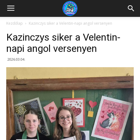
Kazincbarcikai
Kezdőlap
Kazinczys siker a Velentin-napi angol versenyen
Kazinczys siker a Velentin-
Pollack
napi angol versenyen
2026.03.04.
Mihály
Általános
Iskola