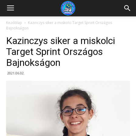
Kazincbarcikai
Kezdőlap
Kazinczys siker a miskolci Target Sprint Országos
Bajnokságon
Pollack
Kazinczys siker a miskolci
Target Sprint Országos
Bajnokságon
Mihály
2021.06.02.
Általános
Iskola