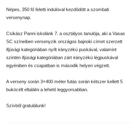
Népes, 350 fő feletti indulóval kezdődött a szombati
versenynap.
Csikász Panni iskolánk 7. a osztályos tanulója, aki a Vasas
SC színeiben versenyzik országos bajnoki címet szerzett
ifjúsági kategóriában nyílt irányzékú puskával, valamint
szintén ifjúsági kategóriában zárt irányzékú légpuskával
egyéniben és csapatban is második helyen végzett.
A verseny során 3×400 méter futás során kétszer kellett 5
bukócélt eltalálni a lehető leggyorsabban.
Szívből gratulálunk!