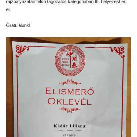
rajzpályázatán felső tagozatos kategóriában III. helyezést ért
el.
Gratulálunk!