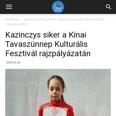
Kazincbarcikai
Kezdőlap
Kazinczys siker a Kínai Tavaszünnep Kulturális Fesztivál
rajzpályázatán
Pollack
Kazinczys siker a Kínai
Tavaszünnep Kulturális
Fesztivál rajzpályázatán
Mihály
2020.02.26.
Általános
Iskola