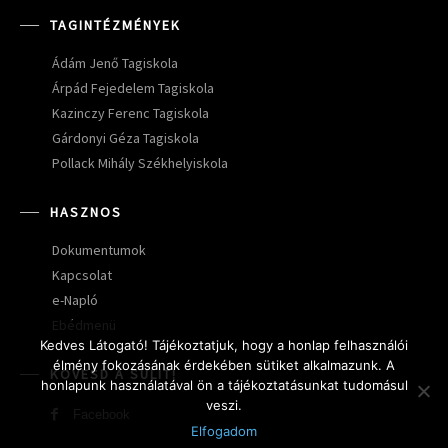
TAGINTÉZMÉNYEK
Ádám Jenő Tagiskola
Árpád Fejedelem Tagiskola
Kazinczy Ferenc Tagiskola
Gárdonyi Géza Tagiskola
Pollack Mihály Székhelyiskola
HASZNOS
Dokumentumok
Kapcsolat
e-Napló
Ebédmenü
Kedves Látogató! Tájékoztatjuk, hogy a honlap felhasználói
élmény fokozásának érdekében sütiket alkalmazunk. A
KÖVESD A SULIT!
honlapunk használatával ön a tájékoztatásunkat tudomásul
veszi.
Facebook
Elfogadom