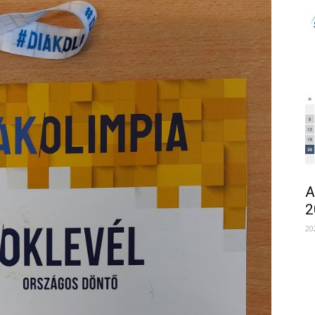
A
2
20