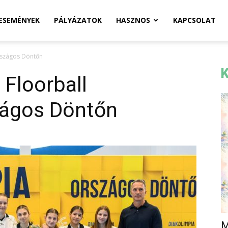
ESEMÉNYEK
PÁLYÁZATOK
HASZNOS
KAPCSOLAT
Országos Döntőn
K
 Floorball
zágos Döntőn
M