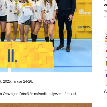
v
n
20
, 2025. január 24-26.
A
pia Országos Döntőjén második helyezést értek el.
20