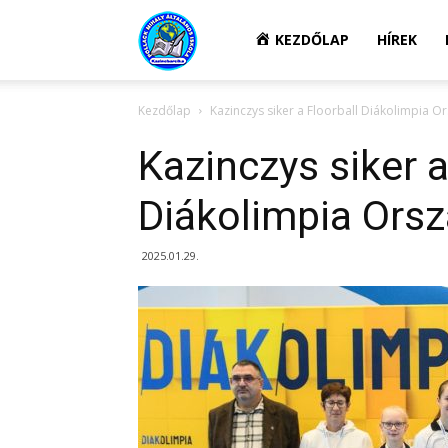
Kazincbarcikai
KEZDŐLAP
HÍREK
Kezdőlap
Kazinczys siker a Floorball Diákolimpia 
Pollack
Kazinczys siker a
Mihály
Diákolimpia Ors
2025.01.29.
Általános
Iskola