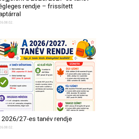
égleges rendje – frissített
aptárral
26.08.02.
 2026/27-es tanév rendje
26.08.02.