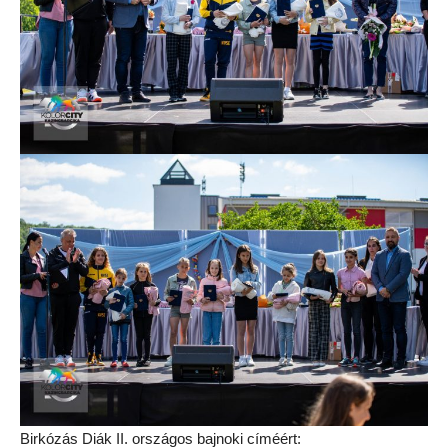
Birkózás Diák II. országos bajnoki címéért: