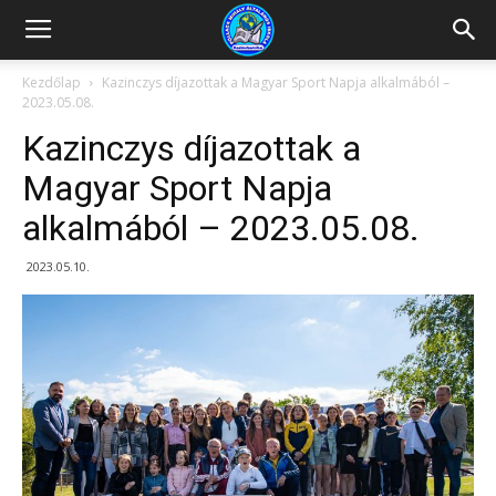
Kazincbarcikai
Kezdőlap
Kazinczys díjazottak a Magyar Sport Napja alkalmából –
2023.05.08.
Pollack
Kazinczys díjazottak a
Magyar Sport Napja
alkalmából – 2023.05.08.
Mihály
2023.05.10.
Általános
Iskola