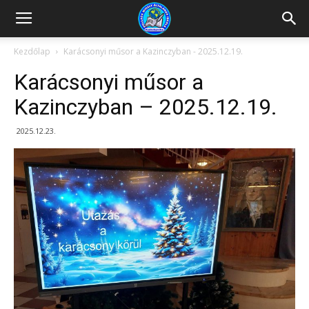
Kazincbarcikai
Kezdőlap
Karácsonyi műsor a Kazinczyban - 2025.12.19.
Karácsonyi műsor a
Pollack
Kazinczyban – 2025.12.19.
2025.12.23.
Mihály
Általános
Iskola