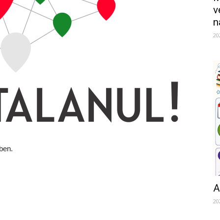
v
n
20
ben.
A
20