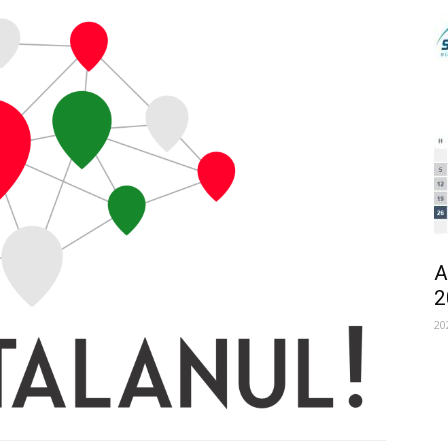
A
2
20