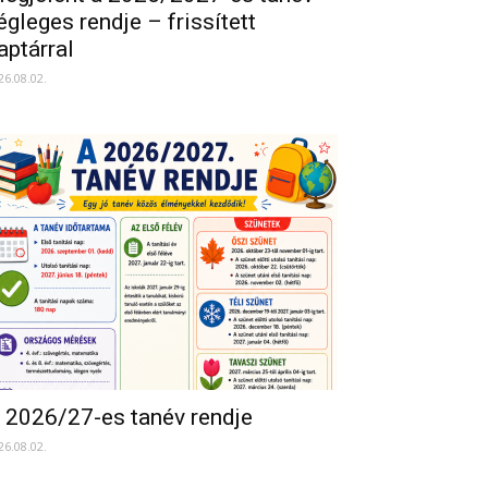
égleges rendje – frissített
aptárral
26.08.02.
 2026/27-es tanév rendje
26.08.02.