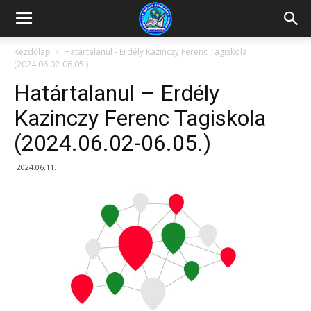
Kazincbarcikai
Kezdőlap
Határtalanul - Erdély Kazinczy Ferenc Tagiskola
(2024.06.02-06.05.)
Pollack
Határtalanul – Erdély
Kazinczy Ferenc Tagiskola
(2024.06.02-06.05.)
Mihály
2024.06.11.
Általános
Iskola