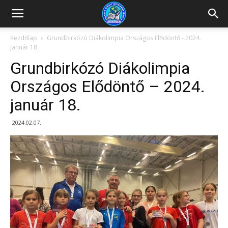
Kazincbarcikai
Kezdőlap
Grundbirkózó Diákolimpia Országos Elődöntő - 2024.
január 18.
Pollack
Grundbirkózó Diákolimpia
Országos Elődöntő – 2024.
január 18.
Mihály
2024.02.07.
Általános
Iskola