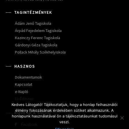
TAGINTÉZMÉNYEK
Ádám Jenő Tagiskola
Árpád Fejedelem Tagiskola
Kazinczy Ferenc Tagiskola
Gárdonyi Géza Tagiskola
Pollack Mihály Székhelyiskola
HASZNOS
Dokumentumok
Kapcsolat
e-Napló
Ebédmenü
Kedves Látogató! Tájékoztatjuk, hogy a honlap felhasználói
élmény fokozásának érdekében sütiket alkalmazunk. A
KÖVESD A SULIT!
honlapunk használatával ön a tájékoztatásunkat tudomásul
veszi.
Facebook