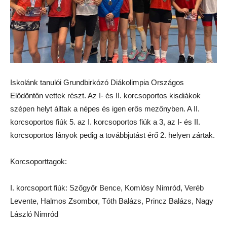
Iskolánk tanulói Grundbirkózó Diákolimpia Országos
Elődöntőn vettek részt. Az I- és II. korcsoportos kisdiákok
szépen helyt álltak a népes és igen erős mezőnyben. A II.
korcsoportos fiúk 5. az I. korcsoportos fiúk a 3, az I- és II.
korcsoportos lányok pedig a továbbjutást érő 2. helyen zártak.
Korcsoporttagok:
I. korcsoport fiúk: Szőgyőr Bence, Komlósy Nimród, Veréb
Levente, Halmos Zsombor, Tóth Balázs, Princz Balázs, Nagy
László Nimród