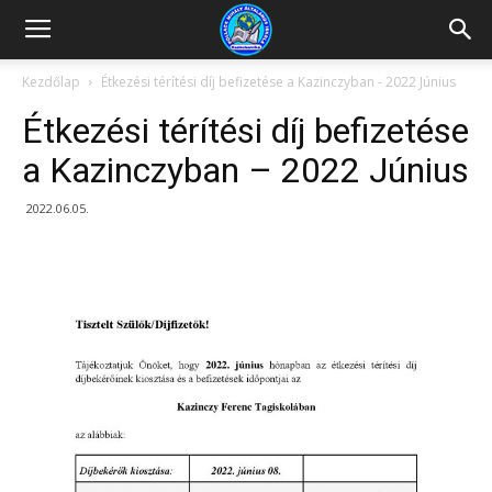
Kazincbarcikai
Kezdőlap
Étkezési térítési díj befizetése a Kazinczyban - 2022 Június
Étkezési térítési díj befizetése
Pollack
a Kazinczyban – 2022 Június
2022.06.05.
Mihály
Általános
Iskola