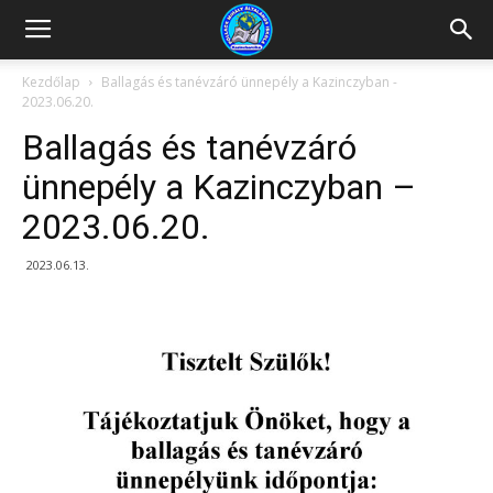
Kazincbarcikai
Kezdőlap
Ballagás és tanévzáró ünnepély a Kazinczyban -
2023.06.20.
Pollack
Ballagás és tanévzáró
ünnepély a Kazinczyban –
2023.06.20.
Mihály
2023.06.13.
Általános
Iskola