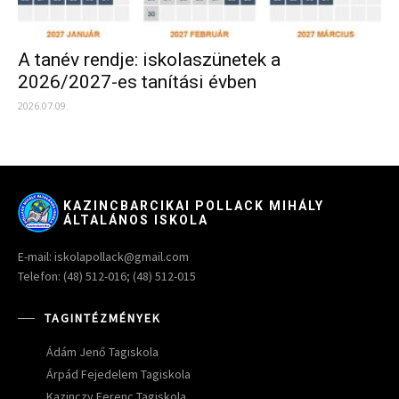
A tanév rendje: iskolaszünetek a
2026/2027-es tanítási évben
2026.07.09.
KAZINCBARCIKAI POLLACK MIHÁLY
ÁLTALÁNOS ISKOLA
E-mail: iskolapollack@gmail.com
Telefon: (48) 512-016; (48) 512-015
TAGINTÉZMÉNYEK
Ádám Jenő Tagiskola
Árpád Fejedelem Tagiskola
Kazinczy Ferenc Tagiskola