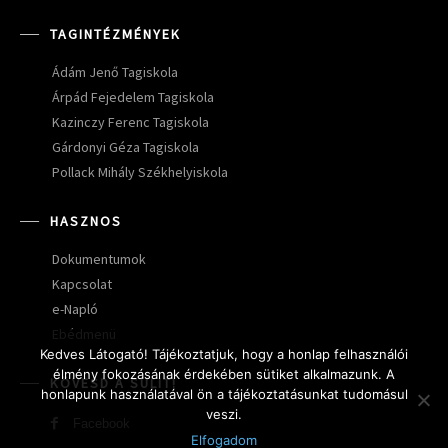
TAGINTÉZMÉNYEK
Ádám Jenő Tagiskola
Árpád Fejedelem Tagiskola
Kazinczy Ferenc Tagiskola
Gárdonyi Géza Tagiskola
Pollack Mihály Székhelyiskola
HASZNOS
Dokumentumok
Kapcsolat
e-Napló
Ebédmenü
Kedves Látogató! Tájékoztatjuk, hogy a honlap felhasználói
élmény fokozásának érdekében sütiket alkalmazunk. A
KÖVESD A SULIT!
honlapunk használatával ön a tájékoztatásunkat tudomásul
veszi.
Facebook
Elfogadom