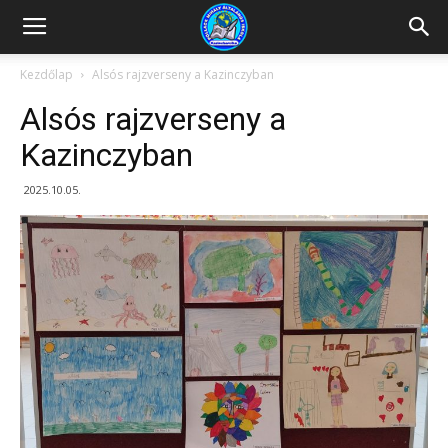
Kazincbarcikai
Kezdőlap
Alsós rajzverseny a Kazinczyban
Alsós rajzverseny a
Pollack
Kazinczyban
2025.10.05.
Mihály
Általános
Iskola