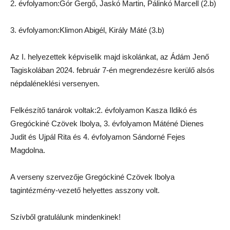
2. évfolyamon:Gór Gergő, Jaskó Martin, Pálinkó Marcell (2.b)
3. évfolyamon:Klimon Abigél, Király Máté (3.b)
Az I. helyezettek képviselik majd iskolánkat, az Ádám Jenő
Tagiskolában 2024. február 7-én megrendezésre kerülő alsós
népdaléneklési versenyen.
Felkészítő tanárok voltak:2. évfolyamon Kasza Ildikó és
Gregóckiné Czövek Ibolya, 3. évfolyamon Máténé Dienes
Judit és Ujpál Rita és 4. évfolyamon Sándorné Fejes
Magdolna.
A verseny szervezője Gregóckiné Czövek Ibolya
tagintézmény-vezető helyettes asszony volt.
Szívből gratulálunk mindenkinek!