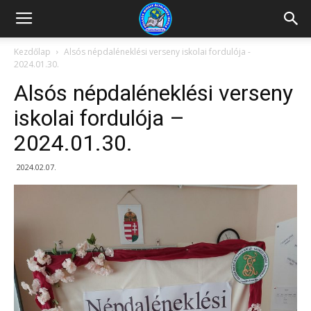
Kazincbarcikai
Kezdőlap
Alsós népdaléneklési verseny iskolai fordulója -
2024.01.30.
Pollack
Alsós népdaléneklési verseny
iskolai fordulója –
2024.01.30.
Mihály
2024.02.07.
Általános
Iskola