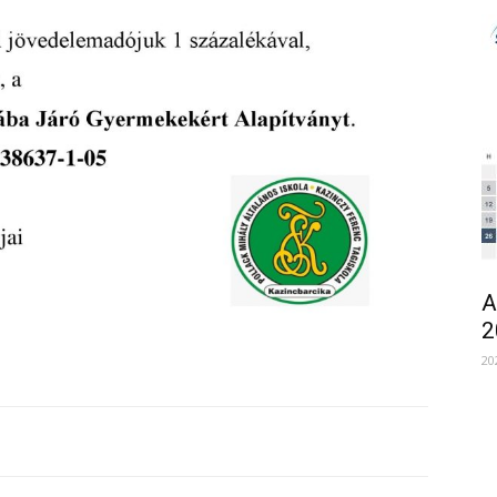
A
2
20