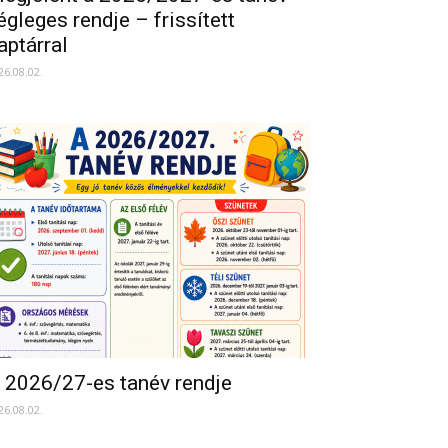
égleges rendje – frissített
aptárral
26.08.02.
 2026/27-es tanév rendje
26.08.02.