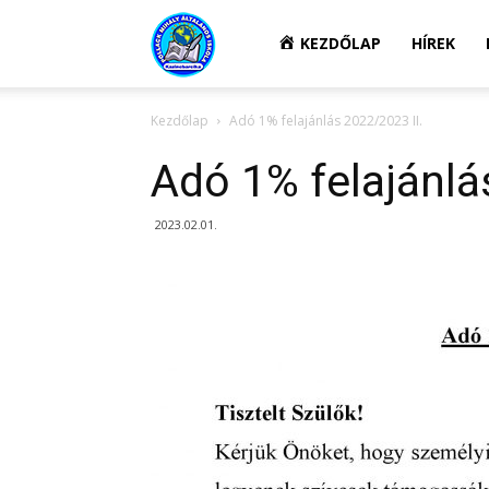
Kazincbarcikai
KEZDŐLAP
HÍREK
Kezdőlap
Adó 1% felajánlás 2022/2023 II.
Pollack
Adó 1% felajánlá
Mihály
2023.02.01.
Általános
Iskola