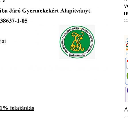
v
n
20
A
20