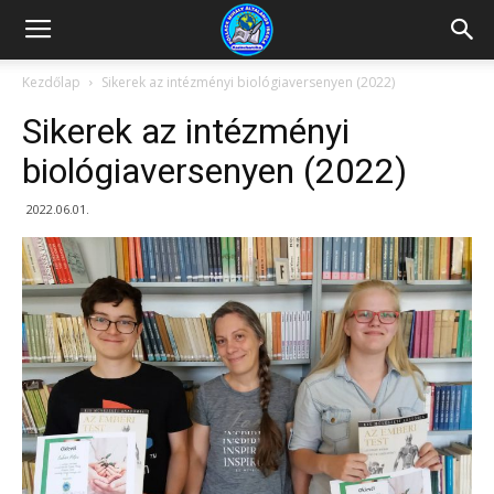
Kazincbarcikai
Kezdőlap
Sikerek az intézményi biológiaversenyen (2022)
Sikerek az intézményi
Pollack
biológiaversenyen (2022)
2022.06.01.
Mihály
Általános
Iskola