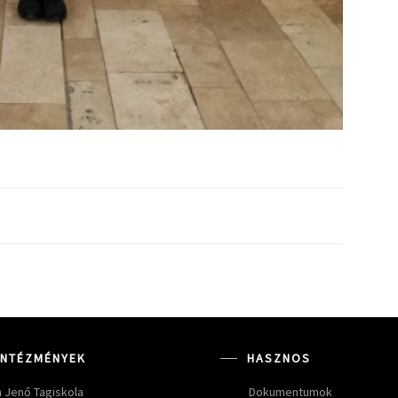
INTÉZMÉNYEK
HASZNOS
 Jenő Tagiskola
Dokumentumok