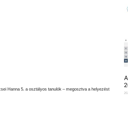
A
2
écsei Hanna 5. a osztályos tanulók – megosztva a helyezést
20