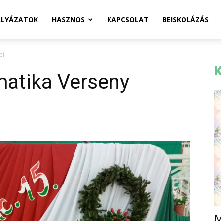
ÁLYÁZATOK
HASZNOS
KAPCSOLAT
BEISKOLÁZÁS
ei
K
matika Verseny
M