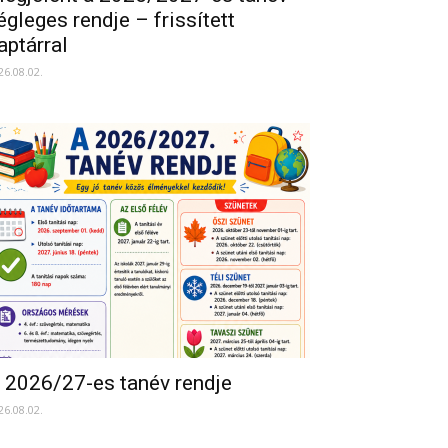
égleges rendje – frissített
aptárral
26.08.02.
 2026/27-es tanév rendje
26.08.02.