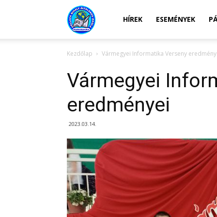
Kazincbarcikai
HÍREK
ESEMÉNYEK
P
Kezdőlap
Vármegyei Informatika Verseny eredmény
Pollack
Vármegyei Infor
Mihály
eredményei
2023.03.14.
Általános
Iskola