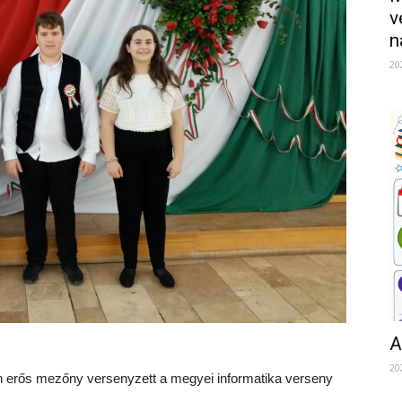
v
n
20
A
20
n erős mezőny versenyzett a megyei informatika verseny