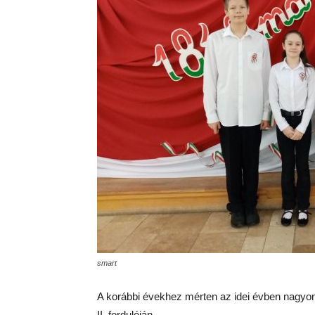
smart
A korábbi évekhez mérten az idei évben nagyo
II. fordulóján.