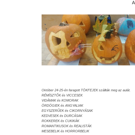
A
Október 24-25-én faragott TÖKFEJEK szállták meg az aulát.
RÉMÍSZTŐK és VICCESEK
VIDÁMAK és KOMORAK
ÖRDÖGIEK és ANGYALIAK
EGYSZERŰEK és CIKORNYÁSAK
KEDVESEK és DURCÁSAK
ROKKEREK és CUKIKÁK
ROMANTIKUSOK és REALISTÁK
MESEBELIK és HORRORBELIK