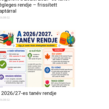
égleges rendje – frissített
aptárral
26.08.02.
 2026/27-es tanév rendje
26.08.02.