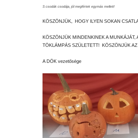
S csodák csodája, jól megfértek egymás mellett!
KÖSZÖNJÜK, HOGY ILYEN SOKAN CSATL
KÖSZÖNJÜK MINDENKINEK A MUNKÁJÁT,
TÖKLÁMPÁS SZÜLETETT! KÖSZÖNJÜK AZ 
A DÖK vezetősége