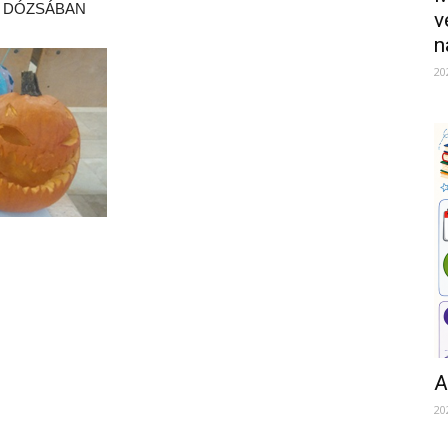
 DÓZSÁBAN
v
n
20
A
20