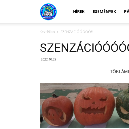
Kazincbarcikai
HÍREK
ESEMÉNYEK
P
Kezdőlap
SZENZÁCIÓÓÓÓÓ!!!
Pollack
SZENZÁCIÓÓÓÓÓ
Mihály
2022.10.29.
TÖKLÁMP
Általános
Iskola