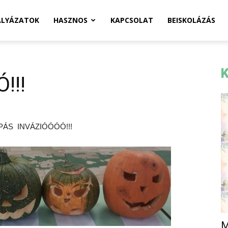
ÁLYÁZATOK
HASZNOS
KAPCSOLAT
BEISKOLÁZÁS
K
!!!
ÁS INVÁZIÓÓÓÓ!!!
M