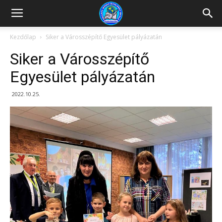
Kazincbarcikai
Kezdőlap
Siker a Városszépítő Egyesület pályázatán
Siker a Városszépítő
Pollack
Egyesület pályázatán
2022.10.25.
Mihály
Általános
Iskola