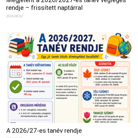
Megjelent a 2026/2027-es tanév végleges
rendje – frissített naptárral
2026.08.02.
A 2026/27-es tanév rendje