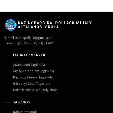
KAZINCBARCIKAI POLLACK MIHÁLY
ÁLTALÁNOS ISKOLA
E-mail: iskolapollack@gmail.com
Telefon: (48) 512-016; (48) 512-015
TAGINTÉZMÉNYEK
Ádám Jenő Tagiskola
Árpád Fejedelem Tagiskola
Kazinczy Ferenc Tagiskola
Gárdonyi Géza Tagiskola
Pollack Mihály Székhelyiskola
HASZNOS
Dokumentumok