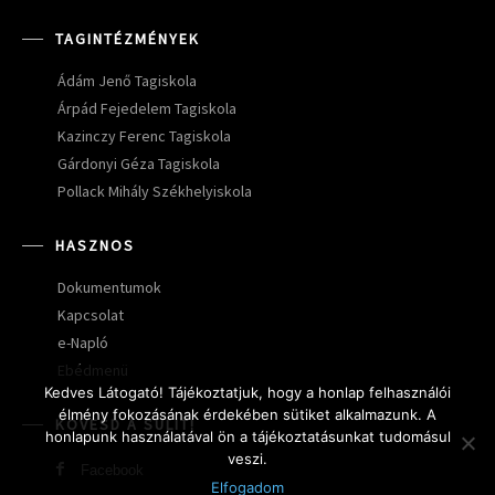
TAGINTÉZMÉNYEK
Ádám Jenő Tagiskola
Árpád Fejedelem Tagiskola
Kazinczy Ferenc Tagiskola
Gárdonyi Géza Tagiskola
Pollack Mihály Székhelyiskola
HASZNOS
Dokumentumok
Kapcsolat
e-Napló
Ebédmenü
Kedves Látogató! Tájékoztatjuk, hogy a honlap felhasználói
élmény fokozásának érdekében sütiket alkalmazunk. A
KÖVESD A SULIT!
honlapunk használatával ön a tájékoztatásunkat tudomásul
veszi.
Facebook
Elfogadom