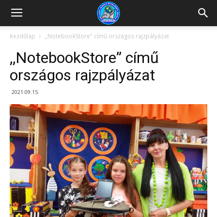
Kazincbarcikai
Kezdőlap
,,NotebookStore" című országos rajzpályázat
,,NotebookStore” című
Pollack
országos rajzpályázat
2021.09.15.
Mihály
Általános
Iskola