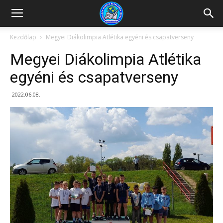
Kazincbarcikai
Kezdőlap
Megyei Diákolimpia Atlétika egyéni és csapatverseny
Megyei Diákolimpia Atlétika
Pollack
egyéni és csapatverseny
2022.06.08.
Mihály
Általános
Iskola