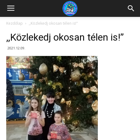
Kazincbarcikai
Kezdőlap
,,Közlekedj okosan télen is!"
,,Közlekedj okosan télen is!”
Pollack
2021.12.09.
Mihály
Általános
Iskola