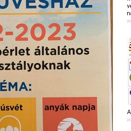
v
n
20
A
20