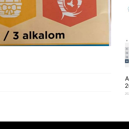
A
2
20