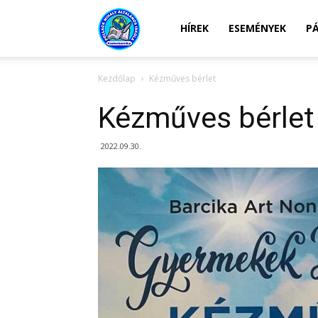
Kazincbarcikai
HÍREK
ESEMÉNYEK
P
Kezdőlap
Kézműves bérlet
Pollack
Kézműves bérlet
Mihály
2022.09.30.
Általános
Iskola