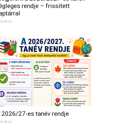
égleges rendje – frissített
aptárral
26.08.02.
 2026/27-es tanév rendje
26.08.02.