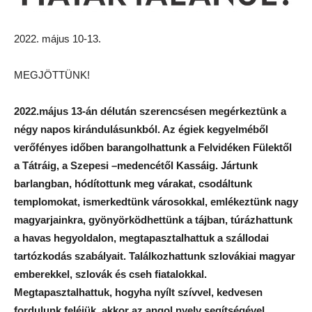
2022. május 10-13.
MEGJÖTTÜNK!
2022.május 13-án délután szerencsésen megérkeztünk a
négy napos kirándulásunkból. Az égiek kegyelméből
verőfényes időben barangolhattunk a Felvidéken Fülektől
a Tátráig, a Szepesi –medencétől Kassáig. Jártunk
barlangban, hódítottunk meg várakat, csodáltunk
templomokat, ismerkedtünk városokkal, emlékeztünk nagy
magyarjainkra, gyönyörködhettünk a tájban, túrázhattunk
a havas hegyoldalon, megtapasztalhattuk a szállodai
tartózkodás szabályait.
Találkozhattunk szlovákiai magyar
emberekkel, szlovák és cseh fiatalokkal.
Megtapasztalhattuk, hogyha nyílt szívvel, kedvesen
fordulunk feléjük, akkor az angol nyelv segítségével