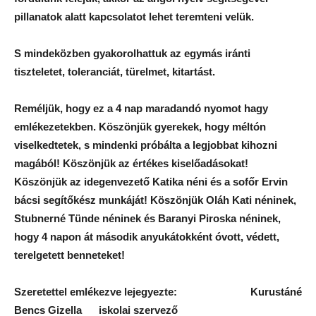
pillanatok alatt kapcsolatot lehet teremteni velük.
S mindeközben gyakorolhattuk az egymás iránti
tiszteletet, toleranciát, türelmet, kitartást.
Reméljük, hogy ez a 4 nap maradandó nyomot hagy
emlékezetekben. Köszönjük gyerekek, hogy méltón
viselkedtetek, s mindenki próbálta a legjobbat kihozni
magából! Köszönjük az értékes kiselőadásokat!
Köszönjük az idegenvezető Katika néni és a sofőr Ervin
bácsi segítőkész munkáját! Köszönjük Oláh Kati néninek,
Stubnerné Tünde néninek és Baranyi Piroska néninek,
hogy 4 napon át második anyukátokként óvott, védett,
terelgetett benneteket!
Szeretettel emlékezve lejegyezte: Kurustáné
Bencs Gizella iskolai szervező