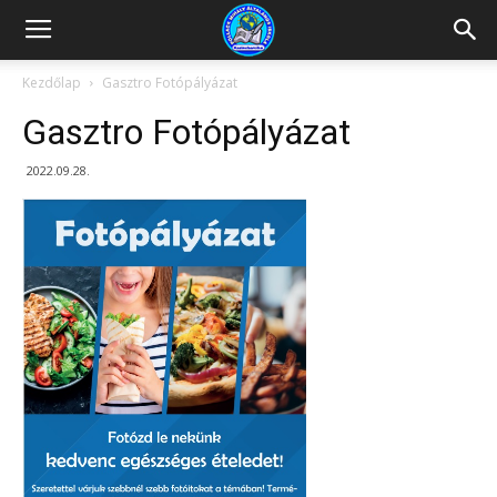
Kazincbarcikai
Kezdőlap
Gasztro Fotópályázat
Gasztro Fotópályázat
Pollack
2022.09.28.
Mihály
Általános
Iskola