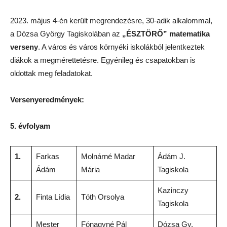
2023. május 4-én került megrendezésre, 30-adik alkalommal,
a Dózsa György Tagiskolában az
„ÉSZTÖRŐ” matematika
verseny
. A város és város környéki iskolákból jelentkeztek
diákok a megmérettetésre. Egyénileg és csapatokban is
oldottak meg feladatokat.
Versenyeredmények:
5. évfolyam
1.
Farkas
Molnárné Madar
Ádám J.
Ádám
Mária
Tagiskola
Kazinczy
2.
Finta Lídia
Tóth Orsolya
Tagiskola
Mester
Fónagyné Pál
Dózsa Gy.