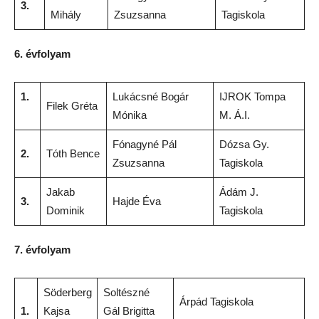
3.
Mihály
Zsuzsanna
Tagiskola
6. évfolyam
1.
Lukácsné Bogár
IJROK Tompa
Filek Gréta
Mónika
M. Á.I.
Fónagyné Pál
Dózsa Gy.
2.
Tóth Bence
Zsuzsanna
Tagiskola
Jakab
Ádám J.
3.
Hajde Éva
Dominik
Tagiskola
7. évfolyam
Söderberg
Soltészné
Árpád Tagiskola
1.
Kajsa
Gál Brigitta