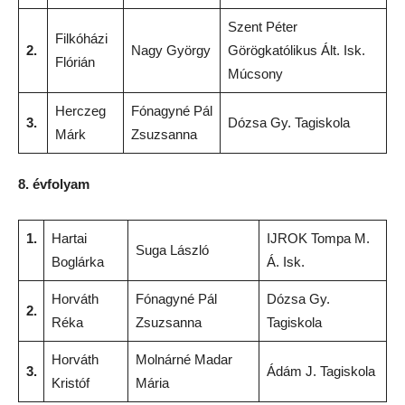
Szent Péter
Filkóházi
2.
Nagy György
Görögkatólikus Ált. Isk.
Flórián
Múcsony
Herczeg
Fónagyné Pál
3.
Dózsa Gy. Tagiskola
Márk
Zsuzsanna
8. évfolyam
1.
Hartai
IJROK Tompa M.
Suga László
Boglárka
Á. Isk.
Horváth
Fónagyné Pál
Dózsa Gy.
2.
Réka
Zsuzsanna
Tagiskola
Horváth
Molnárné Madar
3.
Ádám J. Tagiskola
Kristóf
Mária