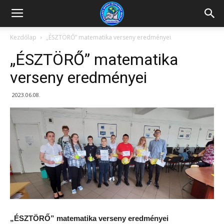
Kazincbarcikai
Kezdőlap
„ÉSZTÖRŐ” matematika verseny eredményei
„ÉSZTÖRŐ” matematika
Pollack
verseny eredményei
2023.06.08.
Mihály
Általános
Iskola
„ÉSZTÖRŐ” matematika verseny eredményei