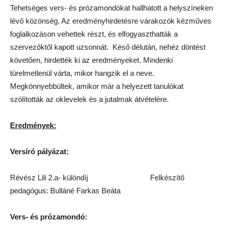
Tehetséges vers- és prózamondókat hallhatott a helyszíneken
lévő közönség. Az eredményhirdetésre várakozók kézműves
foglalkozáson vehettek részt, és elfogyaszthatták a
szervezőktől kapott uzsonnát. Késő délután, nehéz döntést
követően, hirdették ki az eredményeket. Mindenki
türelmetlenül várta, mikor hangzik el a neve.
Megkönnyebbültek, amikor már a helyezett tanulókat
szólították az oklevelek és a jutalmak átvételére.
Eredmények:
Versíró pályázat:
Révész Lili 2.a- különdíj Felkészítő
pedagógus: Bulláné Farkas Beáta
Vers- és prózamondó: