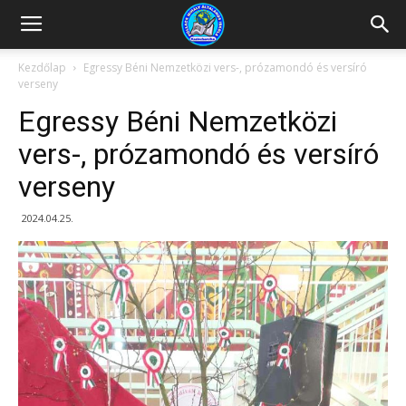
Kazincbarcikai
Kezdőlap
Egressy Béni Nemzetközi vers-, prózamondó és versíró
verseny
Pollack
Egressy Béni Nemzetközi
vers-, prózamondó és versíró
verseny
Mihály
2024.04.25.
Általános
Iskola