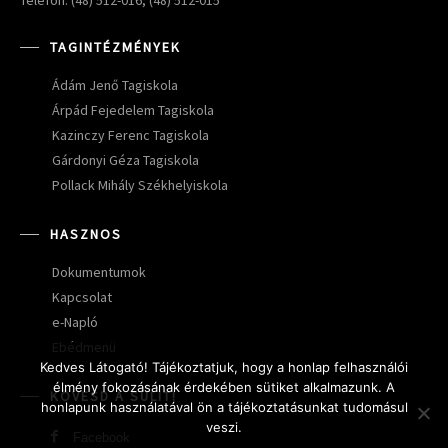
Telefon: (48) 512-016; (48) 512-015
TAGINTÉZMÉNYEK
Ádám Jenő Tagiskola
Árpád Fejedelem Tagiskola
Kazinczy Ferenc Tagiskola
Gárdonyi Géza Tagiskola
Pollack Mihály Székhelyiskola
HASZNOS
Dokumentumok
Kapcsolat
e-Napló
Ebédmenü
Kedves Látogató! Tájékoztatjuk, hogy a honlap felhasználói
élmény fokozásának érdekében sütiket alkalmazunk. A
KÖVESD A SULIT!
honlapunk használatával ön a tájékoztatásunkat tudomásul
veszi.
Facebook