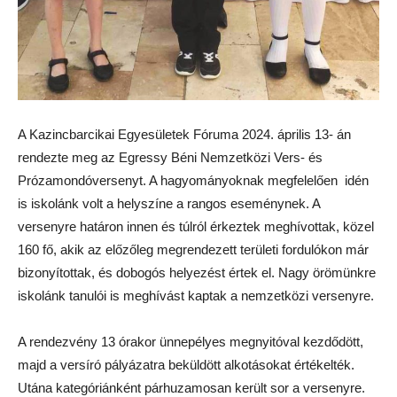
A Kazincbarcikai Egyesületek Fóruma 2024. április 13- án
rendezte meg az Egressy Béni Nemzetközi Vers- és
Prózamondóversenyt. A hagyományoknak megfelelően idén
is iskolánk volt a helyszíne a rangos eseménynek. A
versenyre határon innen és túlról érkeztek meghívottak, közel
160 fő, akik az előzőleg megrendezett területi fordulókon már
bizonyítottak, és dobogós helyezést értek el. Nagy örömünkre
iskolánk tanulói is meghívást kaptak a nemzetközi versenyre.
A rendezvény 13 órakor ünnepélyes megnyitóval kezdődött,
majd a versíró pályázatra beküldött alkotásokat értékelték.
Utána kategóriánként párhuzamosan került sor a versenyre.