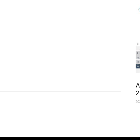
A
2
20