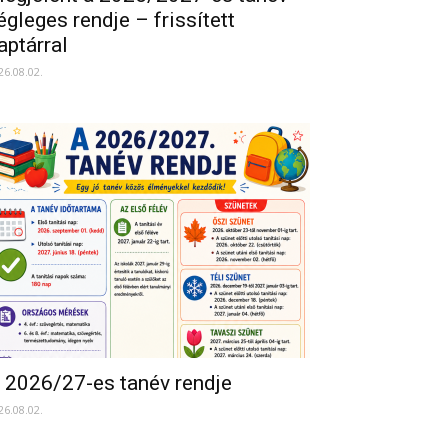
égleges rendje – frissített
aptárral
26.08.02.
 2026/27-es tanév rendje
26.08.02.