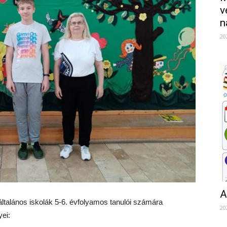
v
n
20
A
általános iskolák 5-6. évfolyamos tanulói számára
20
ei: