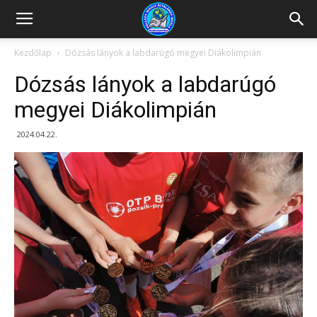
Kazincbarcikai
Kezdőlap
Dózsás lányok a labdarúgó megyei Diákolimpián
Dózsás lányok a labdarúgó
Pollack
megyei Diákolimpián
2024.04.22.
Mihály
Általános
Iskola