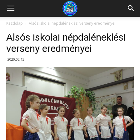
Kazincbarcikai
Kezdőlap
Alsós iskolai népdaléneklési verseny eredményei
Alsós iskolai népdaléneklési
Pollack
verseny eredményei
2020.02.13.
Mihály
Általános
Iskola