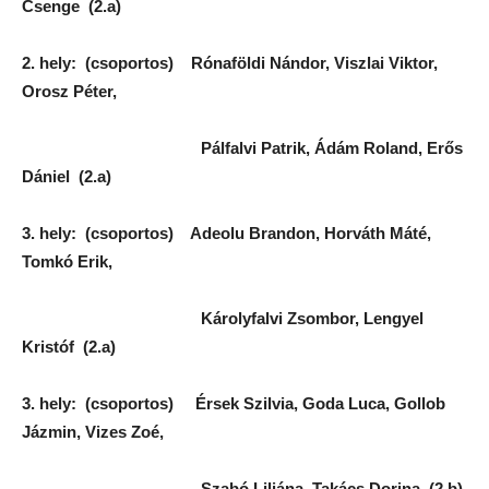
Csenge (2.a)
2. hely: (csoportos) Rónaföldi Nándor, Viszlai Viktor,
Orosz Péter,
Pálfalvi Patrik, Ádám Roland, Erős
Dániel (2.a)
3. hely: (csoportos) Adeolu Brandon, Horváth Máté,
Tomkó Erik,
Károlyfalvi Zsombor, Lengyel
Kristóf (2.a)
3. hely: (csoportos) Érsek Szilvia, Goda Luca, Gollob
Jázmin, Vizes Zoé,
Szabó Liliána, Takács Dorina (2.b)