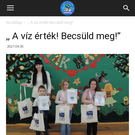
Kazincbarcikai
Kezdőlap
,, A víz érték! Becsüld meg!”
,, A víz érték! Becsüld meg!”
Pollack
2021.04.30.
Mihály
Általános
Iskola