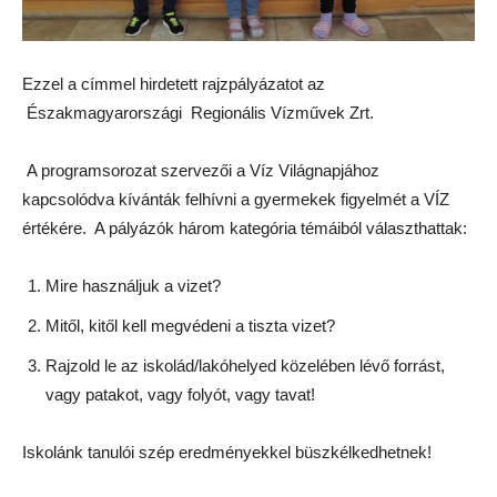
Ezzel a címmel hirdetett rajzpályázatot az
Északmagyarországi Regionális Vízművek Zrt.
A programsorozat szervezői a Víz Világnapjához
kapcsolódva kívánták felhívni a gyermekek figyelmét a VÍZ
értékére. A pályázók három kategória témáiból választhattak:
Mire használjuk a vizet?
Mitől, kitől kell megvédeni a tiszta vizet?
Rajzold le az iskolád/lakóhelyed közelében lévő forrást,
vagy patakot, vagy folyót, vagy tavat!
Iskolánk tanulói szép eredményekkel büszkélkedhetnek!