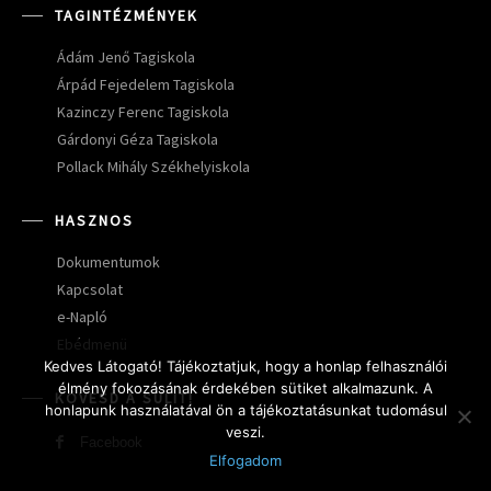
TAGINTÉZMÉNYEK
Ádám Jenő Tagiskola
Árpád Fejedelem Tagiskola
Kazinczy Ferenc Tagiskola
Gárdonyi Géza Tagiskola
Pollack Mihály Székhelyiskola
HASZNOS
Dokumentumok
Kapcsolat
e-Napló
Ebédmenü
Kedves Látogató! Tájékoztatjuk, hogy a honlap felhasználói
élmény fokozásának érdekében sütiket alkalmazunk. A
KÖVESD A SULIT!
honlapunk használatával ön a tájékoztatásunkat tudomásul
veszi.
Facebook
Elfogadom