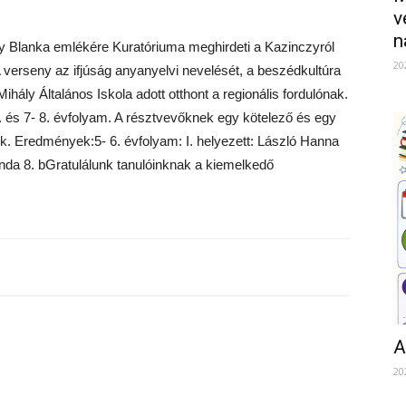
v
n
y Blanka emlékére Kuratóriuma meghirdeti a Kazinczyról
20
verseny az ifjúság anyanyelvi nevelését, a beszédkultúra
ihály Általános Iskola adott otthont a regionális fordulónak.
. és 7- 8. évfolyam. A résztvevőknek egy kötelező és egy
uk. Eredmények:5- 6. évfolyam: I. helyezett: László Hanna
Vanda 8. bGratulálunk tanulóinknak a kiemelkedő
A
20