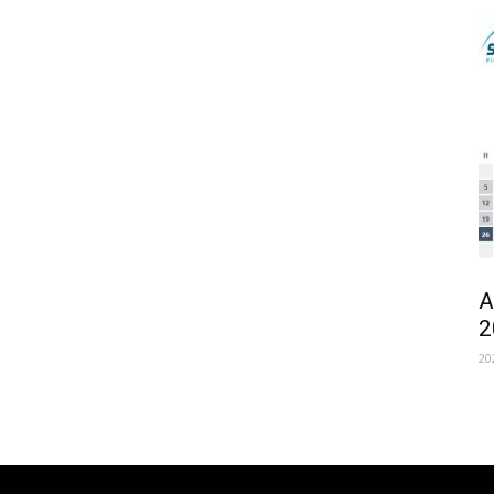
A
2
20