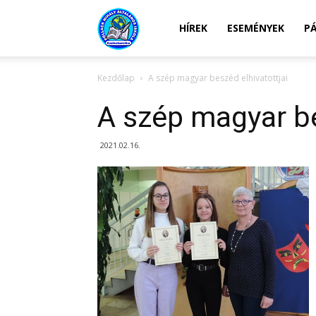
Kazincbarcikai
HÍREK
ESEMÉNYEK
P
Kezdőlap
A szép magyar beszéd elhivatottjai
Pollack
A szép magyar be
Mihály
2021.02.16.
Általános
Iskola