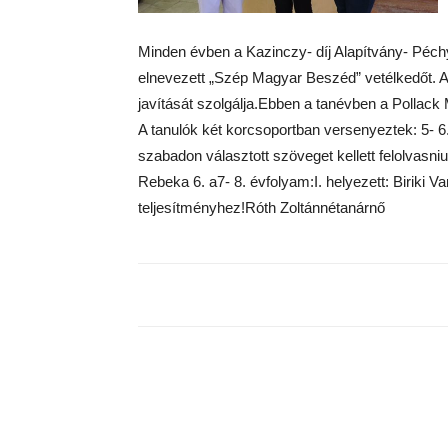
Minden évben a Kazinczy- díj Alapítvány- Péch
elnevezett „Szép Magyar Beszéd” vetélkedőt. A 
javítását szolgálja.Ebben a tanévben a Pollack M
A tanulók két korcsoportban versenyeztek: 5- 6
szabadon választott szöveget kellett felolvasni
Rebeka 6. a7- 8. évfolyam:I. helyezett: Biriki 
teljesítményhez!Róth Zoltánnétanárnő