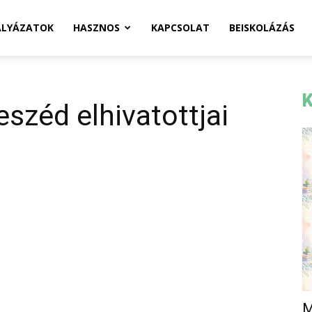
ÁLYÁZATOK
HASZNOS
KAPCSOLAT
BEISKOLÁZÁS
K
széd elhivatottjai
M