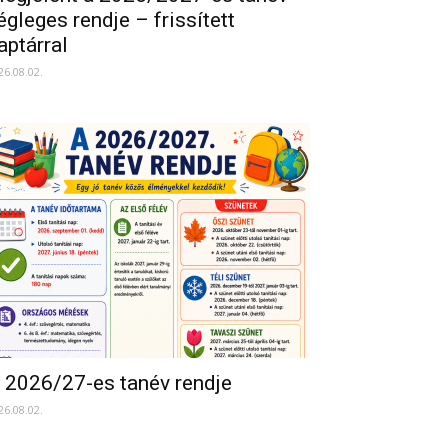
égleges rendje – frissített
aptárral
26.08.02.
 2026/27-es tanév rendje
26.08.02.